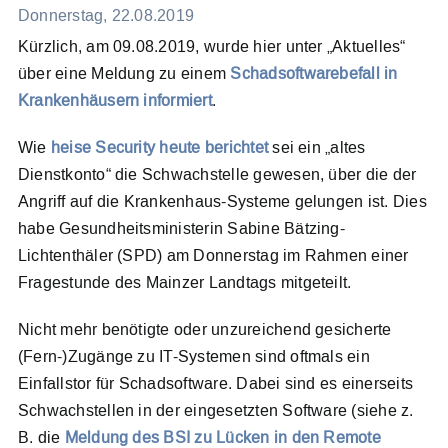
Donnerstag, 22.08.2019
Kürzlich, am 09.08.2019, wurde hier unter „Aktuelles“
Meldesystem
über eine Meldung zu einem
Schadsoftwarebefall in
Krankenhäusern informiert
.
Kontakt
Wie
heise Security heute berichtet
sei ein „altes
Dienstkonto“ die Schwachstelle gewesen, über die der
Search
Angriff auf die Krankenhaus-Systeme gelungen ist. Dies
for:
habe Gesundheitsministerin Sabine Bätzing-
Lichtenthäler (SPD) am Donnerstag im Rahmen einer
Fragestunde des Mainzer Landtags mitgeteilt.
Nicht mehr benötigte oder unzureichend gesicherte
(Fern-)Zugänge zu IT-Systemen sind oftmals ein
Einfallstor für Schadsoftware. Dabei sind es einerseits
Schwachstellen in der eingesetzten Software (siehe z.
B. die
Meldung des BSI zu Lücken in den Remote