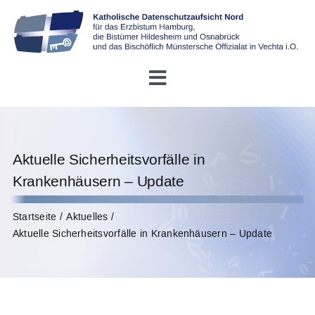
Skip
to
content
Toggle
Navigation
Startseite
Aktuelle Sicherheitsvorfälle in
Über uns
Krankenhäusern – Update
Konferenz DDSB
Startseite
Aktuelles
Aktuelle Sicherheitsvorfälle in Krankenhäusern – Update
Rechtliches
Infothek