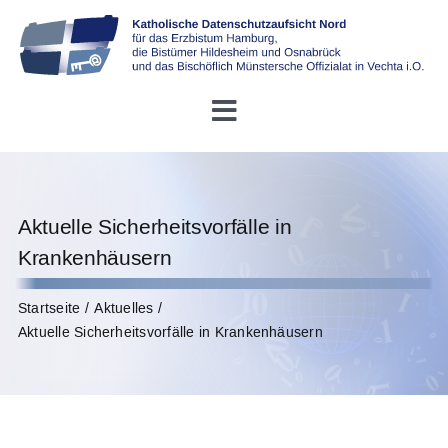
Skip
to
content
Toggle
Navigation
Startseite
Aktuelle Sicherheitsvorfälle in
Über uns
Krankenhäusern
Konferenz DDSB
Startseite
Aktuelles
Aktuelle Sicherheitsvorfälle in Krankenhäusern
Rechtliches
Infothek