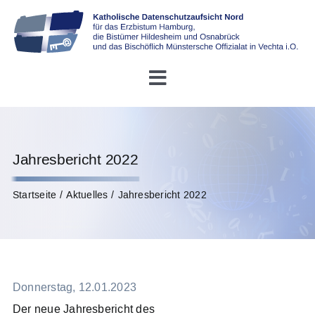
Skip
to
content
Toggle
Navigation
Startseite
Jahresbericht 2022
Über uns
Startseite
Aktuelles
Jahresbericht 2022
Konferenz DDSB
Rechtliches
Donnerstag, 12.01.2023
Infothek
Der neue Jahresbericht des