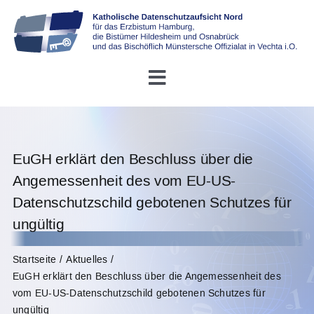
Skip
to
content
Toggle
Navigation
Startseite
EuGH erklärt den Beschluss über die
Über uns
Angemessenheit des vom EU-US-
Datenschutzschild gebotenen Schutzes für
Konferenz DDSB
ungültig
Rechtliches
Startseite
Aktuelles
EuGH erklärt den Beschluss über die Angemessenheit des
vom EU-US-Datenschutzschild gebotenen Schutzes für
Infothek
ungültig