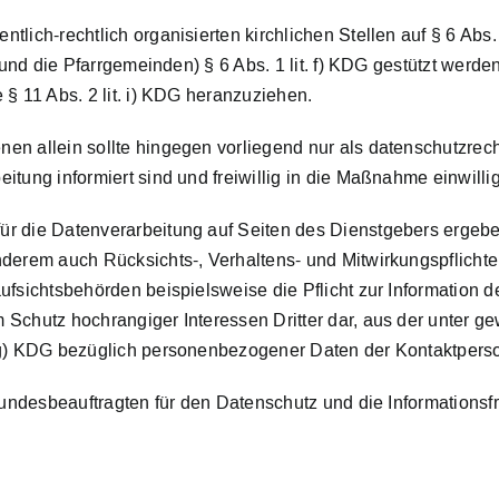
ich-rechtlich organisierten kirchlichen Stellen auf § 6 Abs. 1 
r und die Pfarrgemeinden) § 6 Abs. 1 lit. f) KDG gestützt wer
 § 11 Abs. 2 lit. i) KDG heranzuziehen.
en allein sollte hingegen vorliegend nur als datenschutzrec
itung informiert sind und freiwillig in die Maßnahme einwill
r die Datenverarbeitung auf Seiten des Dienstgebers ergeben
nderem auch Rücksichts-, Verhaltens- und Mitwirkungspflichte
ufsichtsbehörden beispielsweise die Pflicht zur Information d
 Schutz hochrangiger Interessen Dritter dar, aus der unter 
 g) KDG bezüglich personenbezogener Daten der Kontaktperso
 Bundesbeauftragten für den Datenschutz und die Informations