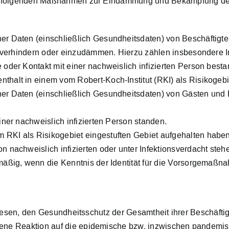
ie folgenden Maßnahmen zur Eindämmung und Bekämpfung der
r Daten (einschließlich Gesundheitsdaten) von Beschäftigte
u verhindern oder einzudämmen. Hierzu zählen insbesondere I
de oder Kontakt mit einer nachweislich infizierten Person besta
nthalt in einem vom Robert-Koch-Institut (RKI) als Risikogebi
r Daten (einschließlich Gesundheitsdaten) von Gästen und B
 einer nachweislich infizierten Person standen.
m RKI als Risikogebiet eingestuften Gebiet aufgehalten haben
nachweislich infizierten oder unter Infektionsverdacht ste
mäßig, wenn die Kenntnis der Identität für die Vorsorgema
iesen, den Gesundheitsschutz der Gesamtheit ihrer Beschäftig
e Reaktion auf die epidemische bzw. inzwischen pandemisch