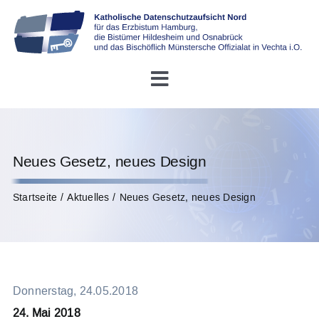
Skip
to
content
Toggle
Navigation
Startseite
Neues Gesetz, neues Design
Über uns
Startseite
Aktuelles
Neues Gesetz, neues Design
Konferenz DDSB
Rechtliches
Donnerstag, 24.05.2018
Infothek
24. Mai 2018