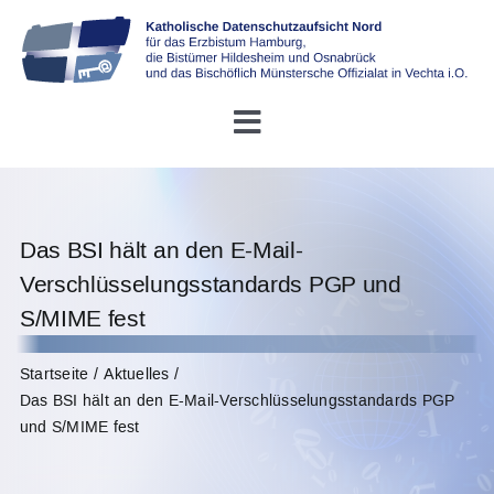
Skip
to
content
Toggle
Navigation
Startseite
Das BSI hält an den E-Mail-
Über uns
Verschlüsselungsstandards PGP und
S/MIME fest
Konferenz DDSB
Startseite
Aktuelles
Das BSI hält an den E-Mail-Verschlüsselungsstandards PGP
Rechtliches
und S/MIME fest
Infothek