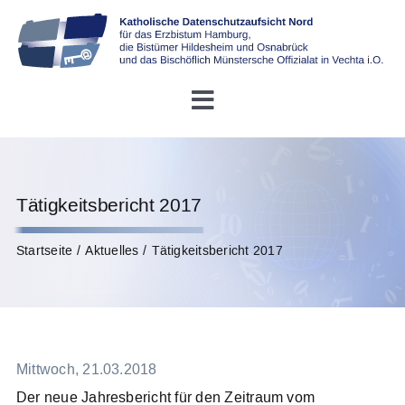
Skip
to
content
Toggle
Navigation
Startseite
Tätigkeitsbericht 2017
Über uns
Startseite
Aktuelles
Tätigkeitsbericht 2017
Konferenz DDSB
Rechtliches
Mittwoch, 21.03.2018
Infothek
Der neue Jahresbericht für den Zeitraum vom