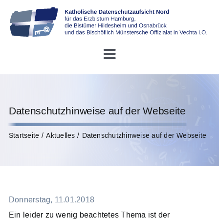
Skip
to
content
Toggle
Navigation
Startseite
Datenschutzhinweise auf der Webseite
Über uns
Startseite
Aktuelles
Datenschutzhinweise auf der Webseite
Konferenz DDSB
Rechtliches
Donnerstag, 11.01.2018
Infothek
Ein leider zu wenig beachtetes Thema ist der